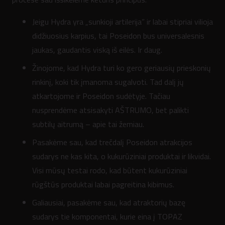
Jeigu Hydra yra „sunkioji artilerija” ir labai stipriai vilioja
didžiuosius karpius, tai Poseidon bus universalesnis
jaukas, gaudantis viską iš eilės. Ir daug.
Žinojome, kad Hydra turi ko gero geriausių prieskonių
rinkinį, koki tik įmanoma sugalvoti. Tad dalį jų
atkartojome ir Poseidon sudėtyje. Tačiau
nusprendėme atsisakyti AŠTRUMO, bet palikti
subtilų aitrumą – apie tai žemiau.
Pasakėme sau, kad trečdalį Poseidon atrakcijos
sudarys ne kas kita, o kukurūziniai produktai ir likvidai.
Visi mūsų testai rodo, kad būtent kukurūziniai
rūgštūs produktai labai pagreitina kibimus.
Galiausiai, pasakėme sau, kad atraktorių bazę
sudarys tie komponentai, kurie eina į TOPAZ