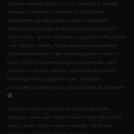
Grįžkime mintimis atgal į 2022 m., kai karštą (ir nekibią!)
dieną kartu ant kranto sėdėdami su Pikts Karpis
diskutavome apie gilias jaukų teorijas ir subtilybes.
Šnekėjom apie teisingą druskų panaudojimą pavasarį ir
sezono metu, apie tai, kas padaro, jog jaukas veiktų greitai
ir dar daug kitu detalių. Tačiau labiausiai tame pokalbyje
užsikabinom diskutuoti apie kalmaro pagrindo masalus ir
boilius. Visi trys turėjom labai gerą nuomonę apie squid
produktus ir visi trys sutarėm, kad rinkoje nėra rimto ir
baltymingo kalmaro pagrindo jauko. Pasėdėjom,
pasvajojom ir pasakėm sau – žiemą imsimės šito klausimo
Žinojome, kad savo arsenale jau turime kažką tikrai
ypatingo – šneku apie Hydra. Ir sukurti kažką tokio paties
tik kitu „kvapu” būtų visiškai netikslinga. Tad kūrybos
procese sau išsikėlėme keturis principus: