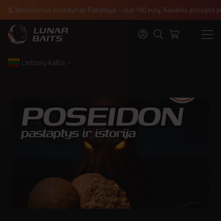
Nemokamas pristatymas Pabaltijyje – nuo 100 eurų. Sandėlio pozicijos p
Lietuvių kalba
▼