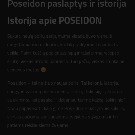
Poseidon paslaptys ir istorija
Istorija apie POSEIDON
Sukurti naują boilių seriją mums visada buvo viena iš
mėgstamiausių užduočių, kai tik pradėjome Lunar baits
veiklą. Paimi tuščią popieriaus lapą ir rašai pirmą recepto
eilutę. Viskas atrodo paprasta. Tuo pačiu, viskas trunka ne
vienerius metus
Poseidon – tai ne šiaip naujas boilis. Tai kelionė, istorija,
daugybė valandų prie vandens, testų, diskusijų ir, žinoma,
ta akimirka, kai pasakai: ” dabar jau turime kažką išskirtinio.”
Noriu papasakoti, kaip gimė Poseidon – baltyminis kukulis,
skirtas pačioms sunkiausioms žvejybos sąlygoms ir tik
patiems reikliausiems žvejams.