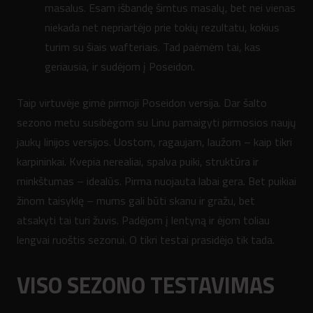
masalus. Esam išbandę šimtus masalų, bet nei vienas
niekada net nepriartėjo prie tokių rezultatu, kokius
turim su šiais wafteriais. Tad paėmėm tai, kas
geriausia, ir sudėjom į Poseidon.
Taip virtuvėje gimė pirmoji Poseidon versija. Dar šalto
sezono metu susibėgom su Linu pamaigyti pirmosios naujų
jaukų linijos versijos. Uostom, ragaujam, laužom – kaip tikri
karpininkai. Kvepia nerealiai, spalva puiki, struktūra ir
minkštumas – idealūs. Pirma nuojauta labai gera. Bet puikiai
žinom taisyklę – mums gali būti skanu ir gražu, bet
atsakyti tai turi žuvis. Padėjom į lentyną ir ėjom toliau
lengvai ruoštis sezonui. O tikri testai prasidėjo tik tada.
VISO SEZONO TESTAVIMAS