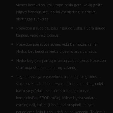
vienos korekcijos, kol ji tapo tokia gera, kokią galite
įsigyti šiandien. Abu boiliai yra skirtingi ir atlieka
skirtingas funkcijas.
Poseidon gaudo daugiau ir gaudo viską. Hydra gaudo
karpius, ypač veidrodinius.
Poseidon pagautos žuvies vidurkis mažesnis nei
Hydra, bet bendras kiekis didesnis arba panašus.
Hydra begėjasi į antrą ir trečią žūklės dieną. Poseidon
startuoja stipriai nuo pirmų valandų.
Jeigu dalyvaujate varžybose ir naudojate grūdus –
šioje bazėje labai tinka Hydra. Ji ir buvo kurta gaudyti
kartu su grūdais, peletėmis ir bendrai kuriant
kompleksišką SPOD mišinį. Mikse Hydra sudaro
esminę dalį, tačiau ji labiausiai suspindi, kai yra
naudojama šalia tigrinių riešutų bei kanapių. Tokiomis