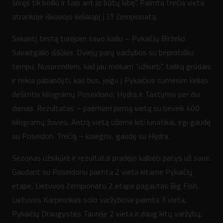
šėręs tik boiliu ir taip ant jo būtų kibę”. Paimta trečia vieta
atrankoje iškovojo kelialapį į LT čempionatą.
Sekantį testą turėjom savo kailiu – Pykaičių Birželio
Savaitgalio iššūkis. Dviejų parų varžybos su beprotišku
tempu. Nusprendėm, kad jau mokam “užkurti” tašką grūdais
ir reikia pabandyti, kas bus, jeigu į Pykaičius sumesim kelias
dešimtis kilogramų Poseidono, Hydra ir Tastymix per dvi
dienas. Rezultatas – paėmėm pirmą vietą su beveik 400
kilogramų žuvies. Antrą vietą užėmė kiti lunatikai, irgi gaudę
su Poseidon. Trečią – kolegos, gaudę su Hydra.
Sezonas užsikūrė ir rezultatai pradėjo kalbėti patys už save.
Gaudant su Poseidonu paimta 2 vieta kitame Pykaičių
etape, Lietuvos čempionato 2 etape pagautas Big Fish,
Lietuvos Karpininkas solo varžybose paimta 3 vieta,
Pykaičių Draugystės Taurėje 2 vieta ir daug kitų varžybų,