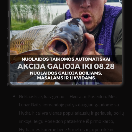
IŠVADOS IR NAUDOJIMAS
Ši kelionė su Poseidon mums tapo ypatinga. Išmokome, ką
reiškia išsamiai kurti ir testuoti produktą. Supratome, kad
mūsų renkami duomenys ir atsiliepimai iš jūsų jau duoda
labai didelę naudą kuriant naujus produktus. Ir padarėme
visa tai, kaip tikra Lunatikų komanda.
Pabaigai noriu palikti kelias mintis apie Poseidon naudojimą
jūsų 2025 metų žūklėms ir varžyboms:
Neklauskite, kas geriau – Hydra ar Poseidon. Mes
Lunar Baits komandoje patys daugiau gaudome su
Hydra ir tai yra vienas populiariausių ir geriausių boilių
rinkoje. Jeigu Poseidon pataikėme iš pirmo karto,
Hydra mes kūrėme bene 5 metus ir jai prireikė ne