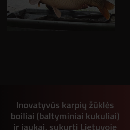
Inovatyvūs karpių žūklės
boiliai (baltyminiai kukuliai)
ir jaukai, sukurti Lietuvoje