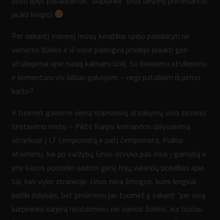
buvo lipęs pavadinimas “šlapiankė” (nuo dešrelę primenančio
jauko kvapo)
Per sekantį mėnesį mūsų lunatikai spėjo pasidaryti ne
vieneres žūkles ir iš visur palengva pradėjo plaukti geri
atsiliepimai apie naują kalmaro boilį. Su kiekvienu atsiliepimu
ir komentaru vis labiau galvojom – negi pataikėm iš pirmo
karto?
Ir tuomet gavome vieną stipriausių atsakymų viso sezono
testavimo metu – Pikts Karpis komandos dalyvavimą
atrankoje į LT čempionatą ir patį čempionatą. Puikiai
atsimenu, kai po varžybų Linas atvyko pas mus į gamybą ir
prie kavos puodelio sėdom gerų trijų valandų pokalbiui apie
tai, kas vyko atrankoje. Linas nėra žmogus, kuris lengvai
patiki dalykais, bet prisimenu jau tuomet jį sakant “per visą
karpininko karjerą neatsimenu nei vienos žūklės, kur būčiau