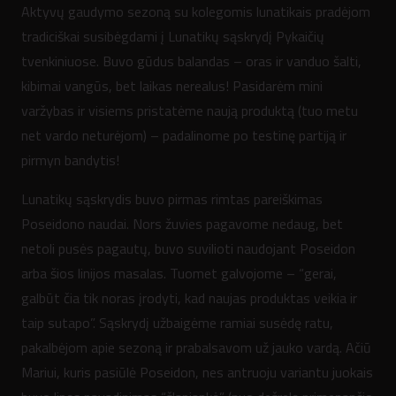
Aktyvų gaudymo sezoną su kolegomis lunatikais pradėjom
tradiciškai susibėgdami į Lunatikų sąskrydį Pykaičių
tvenkiniuose. Buvo gūdus balandas – oras ir vanduo šalti,
kibimai vangūs, bet laikas nerealus! Pasidarėm mini
varžybas ir visiems pristatėme naują produktą (tuo metu
net vardo neturėjom) – padalinome po testinę partiją ir
pirmyn bandytis!
Lunatikų sąskrydis buvo pirmas rimtas pareiškimas
Poseidono naudai. Nors žuvies pagavome nedaug, bet
netoli pusės pagautų, buvo suvilioti naudojant Poseidon
arba šios linijos masalas. Tuomet galvojome – “gerai,
galbūt čia tik noras įrodyti, kad naujas produktas veikia ir
taip sutapo”. Sąskrydį užbaigėme ramiai susėdę ratu,
pakalbėjom apie sezoną ir prabalsavom už jauko vardą. Ačiū
Mariui, kuris pasiūlė Poseidon, nes antruoju variantu juokais