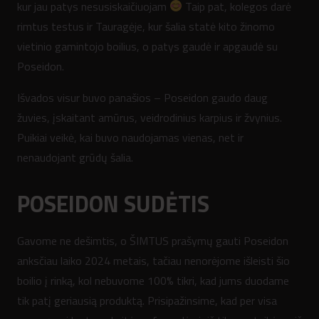
kur jau patys nesusiskaičiuojam
Taip pat, kolegos darė
rimtus testus ir Tauragėje, kur šalia statė kito žinomo
vietinio gamintojo boilius, o patys gaudė ir apgaudė su
Poseidon.
Išvados visur buvo panašios – Poseidon gaudo daug
žuvies, įskaitant amūrus, veidrodinius karpius ir žvynius.
Puikiai veikė, kai buvo naudojamas vienas, net ir
nenaudojant grūdų šalia.
POSEIDON SUDĖTIS
Gavome ne dešimtis, o ŠIMTUS prašymų gauti Poseidon
anksčiau laiko 2024 metais, tačiau nenorėjome išleisti šio
boilio į rinką, kol nebuvome 100% tikri, kad jums duodame
tik patį geriausią produktą. Prisipažinsime, kad per visa