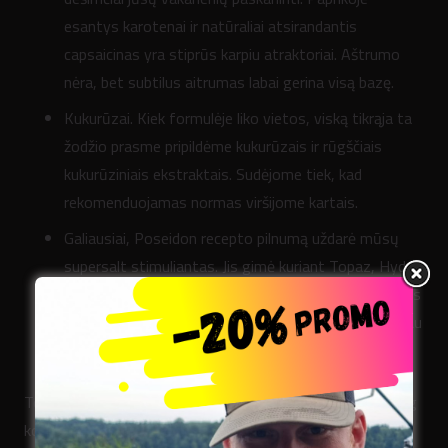
esantys karotenai ir natūraliai atsirandantis
capsaicinas yra stiprūs karpiu atraktoriai. Aštrumo
nėra, bet subtilus aitrumas labai gerina visą bazę.
Kukurūzai. Kiek formulėje liko vietos, viską tikrąja ta
žodžio prasme pripildėme kukurūzais ir rūgščiais
kukurūziniais ekstraktais. Sudėjome tiek, kad
rekomenduojamas normas viršijome kartais.
Galiausiai, Poseidon recepto pilnumą uždarė mūsų
supersalt stimuliantas. Jis gimė kuriant Topaz, Hydra
ir Genesis, o dabar jis eina į visus mūsų produktus. Jis
tinka visur, tačiau su kai kuriais dalykais jis dera geriau
negu su kitais. O squid bazėje jis tiesiog sublizgėjo.
Toks tas Poseidon. Tarsi Squid pagrindo boilis, tačiau daug
kompleksiškesnis iš tikro.