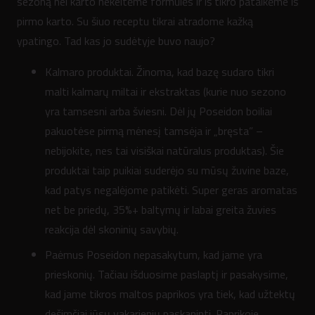
sezoną nei karto nekeitėme formulės ir iš tikro pataikėme iš
pirmo karto. Su šiuo receptu tikrai atradome kažką
ypatingo. Tad kas jo sudėtyje buvo naujo?
Kalmaro produktai. Žinoma, kad bazę sudaro tikri
malti kalmarų miltai ir ekstraktas (kurie nuo sezono
yra tamsesni arba šviesni. Dėl jų Poseidon boiliai
pakuotėse pirmą mėnesį tamsėja ir „bręsta” –
nebijokite, nes tai visiškai natūralus produktas). Šie
produktai taip puikiai suderėjo su mūsų žuvine baze,
kad patys negalėjome patikėti. Super geras aromatas
net be priedų, 35%+ baltymų ir labai greita žuvies
reakcija dėl skoninių savybių.
Paėmus Poseidon nepasakytum, kad jame yra
prieskonių. Tačiau išduosime paslaptį ir pasakysime,
kad jame tikros maltos paprikos yra tiek, kad užtektų
dešimčiai jūsų vakarienių paskaninti. Paprikoje