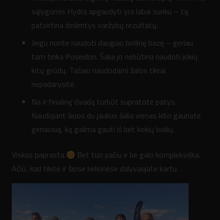
sąlygomis Hydra apgaudyti yra labai sunku – tą
patvirtina dešimtys varžybų rezultatų.
Jeigu norite naudoti daugiau boilinę bazę – geriau
tam tinka Poseidon. Šalia jo nebūtina naudoti jokių
kitų grūdų. Tačiau naudodami žalos tikrai
nepadarysite.
Na ir finalinę išvadą turbūt supratote patys.
Naudojant šiuos du jaukus šalia vienas kito gaunate
geriausią, ką galima gauti iš bet kokių boilių.
Viskas paprasta
Bet tuo pačiu ir be galo kompleksiška.
Ačiū, kad tikite ir šiose kelionėse dalyvaujate kartu.