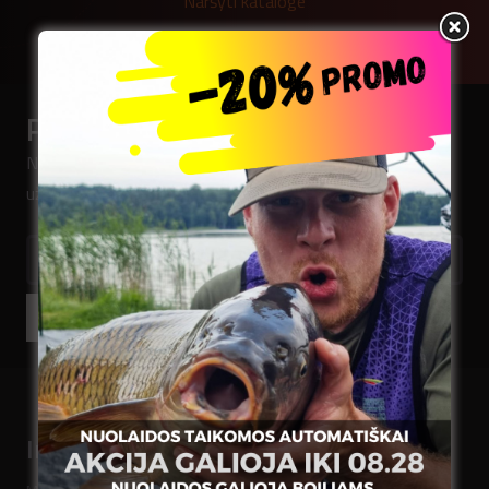
Naršyti kataloge
Prenumeruokite naujienlaiškį
Norėdami pirmieji sužinoti mūsų naujienas,
užsiregistruokite.
El.pašto adresas
Prenumeruoti
Informacija