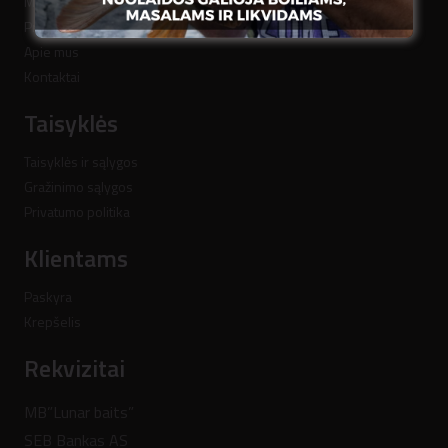
Mokėjimo būdai
Pristatymo būdai
Apie mus
Kontaktai
Taisyklės
Taisyklės ir sąlygos
Gražinimo sąlygos
Privatumo politika
Klientams
Paskyra
Krepšelis
Rekvizitai
MB”Lunar baits”
SEB Bankas AS