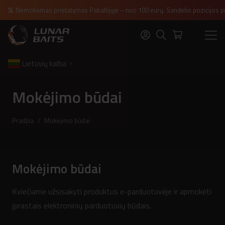
Nemokamas pristatymas Pabaltijyje – nuo 100 eurų. Sandėlio pozicijos p
Lietuvių kalba
▼
Mokėjimo būdai
Pradžia
/
Mokėjimo būdai
Mokėjimo būdai
Kviečiame užsisakyti produktus e-parduotuvėje ir apmokėti
įprastais elektroninių parduotuvių būdais.