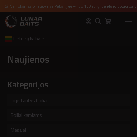
Nemokamas pristatymas Pabaltijyje – nuo 100 eurų. Sandėlio pozicijos p
Lietuvių kalba
▼
Naujienos
Kategorijos
Tirpstantys boiliai
Boiliai karpiams
Masalai