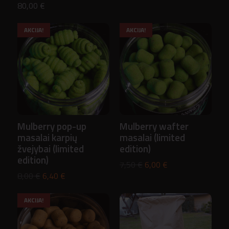
80,00
€
was:
is:
19,00 €.
15,20 €.
AKCIJA!
AKCIJA!
Mulberry pop-up
Mulberry wafter
masalai karpių
masalai (limited
žvejybai (limited
edition)
edition)
Original
Current
7,50
€
6,00
€
Original
Current
8,00
€
6,40
€
price
price
price
price
was:
is:
AKCIJA!
was:
is:
7,50 €.
6,00 €.
8,00 €.
6,40 €.