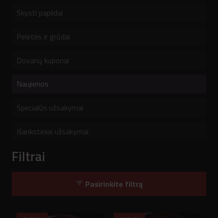
Skysti papildai
Peletės ir grūdai
Dovanų kuponai
Naujienos
Specialūs užsakymai
Išankstiniai užsakymai
Filtrai
Pasirinkite filtrą
filter_list