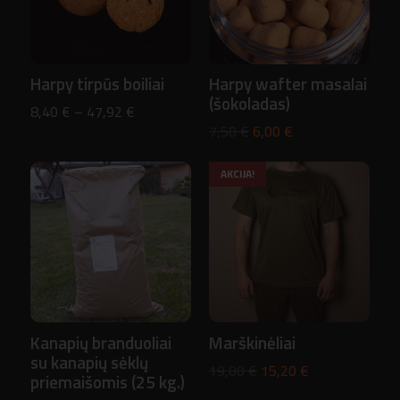
Harpy tirpūs boiliai
Harpy wafter masalai
(šokoladas)
Price
8,40
€
–
47,92
€
Original
Current
7,50
€
6,00
€
range:
price
price
8,40 €
AKCIJA!
was:
is:
through
7,50 €.
6,00 €.
47,92 €
Kanapių branduoliai
Marškinėliai
su kanapių sėklų
Original
Current
19,00
€
15,20
€
priemaišomis (25 kg.)
price
price