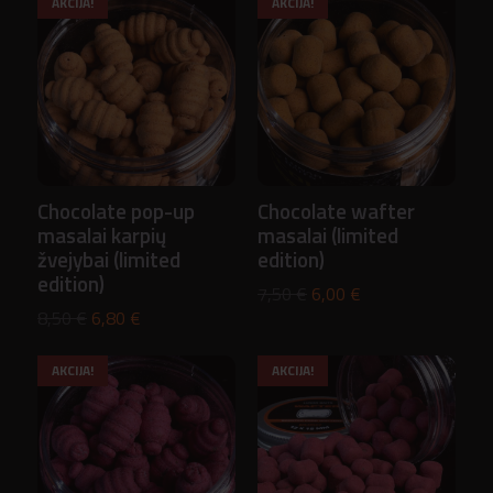
AKCIJA!
AKCIJA!
Chocolate pop-up
Chocolate wafter
masalai karpių
masalai (limited
žvejybai (limited
edition)
edition)
Original
Current
7,50
€
6,00
€
Original
Current
8,50
€
6,80
€
price
price
price
price
was:
is:
AKCIJA!
AKCIJA!
was:
is:
7,50 €.
6,00 €.
8,50 €.
6,80 €.