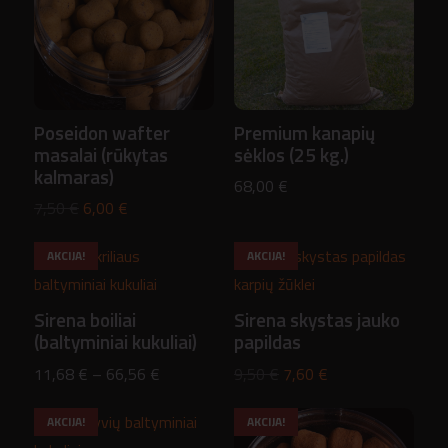
Poseidon wafter
Premium kanapių
masalai (rūkytas
sėklos (25 kg.)
kalmaras)
68,00
€
Original
Current
7,50
€
6,00
€
price
price
AKCIJA!
AKCIJA!
was:
is:
7,50 €.
6,00 €.
Sirena boiliai
Sirena skystas jauko
(baltyminiai kukuliai)
papildas
Price
Original
Current
11,68
€
–
66,56
€
9,50
€
7,60
€
range:
price
price
AKCIJA!
AKCIJA!
11,68 €
was:
is: