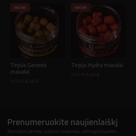
price
price
price
price
AKCIJA!
AKCIJA!
was:
is:
was:
is:
8,00 €.
6,40 €.
8,00 €.
6,40 €.
Tirpūs Genesis
Tirpūs Hydra masalai
masalai
Original
Current
8,00
€
6,40
€
Original
Current
8,00
€
6,40
€
price
price
price
price
was:
is:
was:
is:
8,00 €.
6,40 €.
8,00 €.
6,40 €.
Prenumeruokite naujienlaiškį
Norėdami pirmieji sužinoti naujienas, užsiregistruokite.