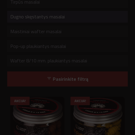
Tirpūs masalai
Dugno skęstantys masalai
Maistiniai wafter masalai
Pop-up plaukiantys masalai
Wafter 8/10 mm. plaukiantys masalai
Pasirinkite filtrą
filter_list
AKCIJA!
AKCIJA!