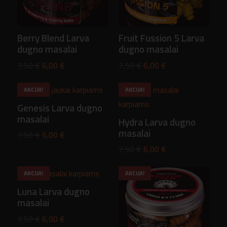
Berry Blend Larva
Fruit Fussion 5 Larva
dugno masalai
dugno masalai
Original
Current
Original
Current
7,50
€
6,00
€
7,50
€
6,00
€
price
price
price
price
AKCIJA!
AKCIJA!
was:
is:
was:
is:
Genesis Larva dugno
7,50 €.
6,00 €.
7,50 €.
6,00 €.
masalai
Hydra Larva dugno
masalai
Original
Current
7,50
€
6,00
€
price
price
Original
Current
7,50
€
6,00
€
was:
is:
price
price
AKCIJA!
AKCIJA!
7,50 €.
6,00 €.
was:
is:
Luna Larva dugno
7,50 €.
6,00 €.
masalai
Original
Current
7,50
€
6,00
€