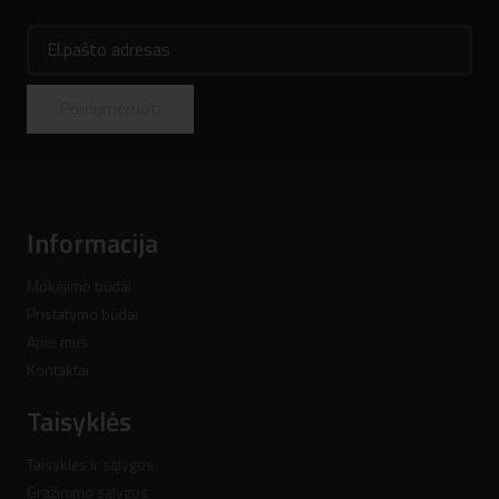
El.pašto adresas
Prenumeruoti
Informacija
Mokėjimo būdai
Pristatymo būdai
Apie mus
Kontaktai
Taisyklės
Taisyklės ir sąlygos
Gražinimo sąlygos