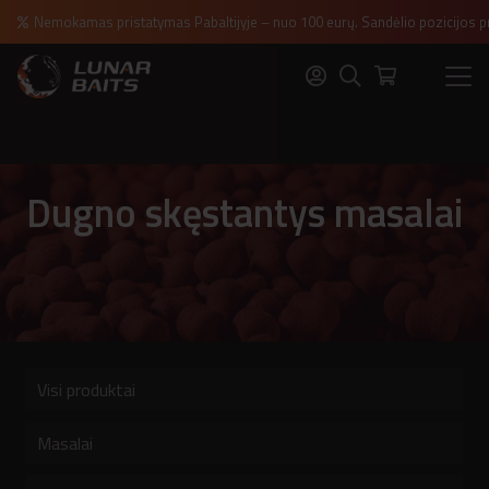
Nemokamas pristatymas Pabaltijyje – nuo 100 eurų. Sandėlio pozicijos p
Dugno skęstantys masalai
Visi produktai
Masalai