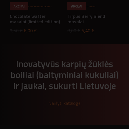
price
price
price
price
AKCIJA!
AKCIJA!
was:
is:
was:
is:
Chocolate wafter
Tirpūs Berry Blend
7,50 €.
6,00 €.
7,50 €.
6,00 €.
masalai (limited edition)
masalai
Original
Current
Original
Current
7,50
€
6,00
€
8,00
€
6,40
€
price
price
price
price
was:
is:
was:
is:
7,50 €.
6,00 €.
8,00 €.
6,40 €.
Inovatyvūs karpių žūklės
boiliai (baltyminiai kukuliai)
ir jaukai, sukurti Lietuvoje
Naršyti kataloge