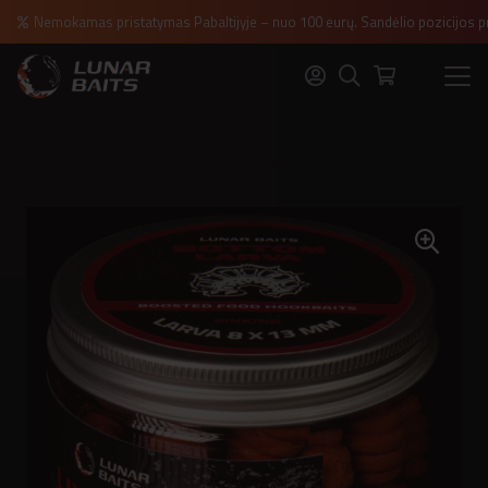
Nemokamas pristatymas Pabaltijyje – nuo 100 eurų. Sandėlio pozicijos p