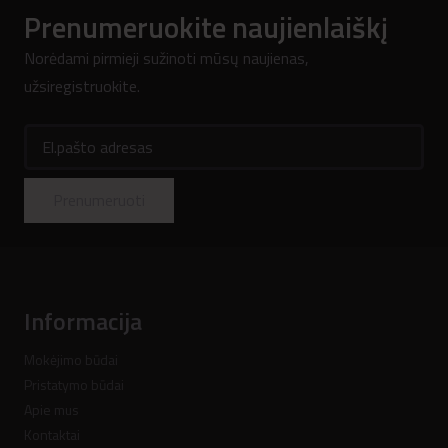
Prenumeruokite naujienlaiškį
Norėdami pirmieji sužinoti mūsų naujienas,
užsiregistruokite.
El.pašto adresas
Prenumeruoti
Informacija
Mokėjimo būdai
Pristatymo būdai
Apie mus
Kontaktai