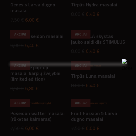
Genesis Larva dugno
Tirpūs Hydra masalai
masalai
Original
Current
8,00
€
6,40
€
Original
Current
7,50
€
6,00
€
price
price
price
price
was:
is:
AKCIJA!
AKCIJA!
Tirpūs Poseidon masalai
SWEETELA skystas
was:
is:
8,00 €.
6,40 €.
jauko saldiklis STIMULUS
7,50 €.
6,00 €.
Original
Current
8,00
€
6,40
€
Original
Current
8,00
€
6,40
€
price
price
price
price
was:
is:
AKCIJA!
AKCIJA!
Chocolate pop-up
was:
is:
8,00 €.
6,40 €.
masalai karpių žvejybai
Tirpūs Luna masalai
8,00 €.
6,40 €.
(limited edition)
Original
Current
8,00
€
6,40
€
Original
Current
8,50
€
6,80
€
price
price
price
price
was:
is:
AKCIJA!
AKCIJA!
was:
is:
8,00 €.
6,40 €.
Poseidon wafter masalai
Fruit Fussion 5 Larva
8,50 €.
6,80 €.
(rūkytas kalmaras)
dugno masalai
Original
Current
Original
Current
7,50
€
6,00
€
7,50
€
6,00
€