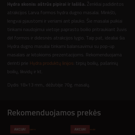
Hydra skonis: aštrūs pipirai ir lašiša.
Ženkliai padidintos
atrakcijos Larva formos hydra dugno masalai. Minkšti,
lengvai pjaustomi ir veriami ant plauko. Šie masalai puikiai
tinkami naudojimui vietoje paprasto boilio pritraukiant žuvis
dėl formos ir didesnės atrakcijos lygio. Taip pat, idealiai šia
Hydra dugno masalai tinkami balansavimui su pop-up
masalais ar kitokioms prezentacijoms. Rekomenduojama
derinti prie
Hydra produktų linijos
: tirpių boilių, pašarinių
boilių, likvidų ir kt.
Dydis 18×13 mm., dėžutėje 70g. masalų.
Rekomenduojamos prekės
AKCIJA!
AKCIJA!