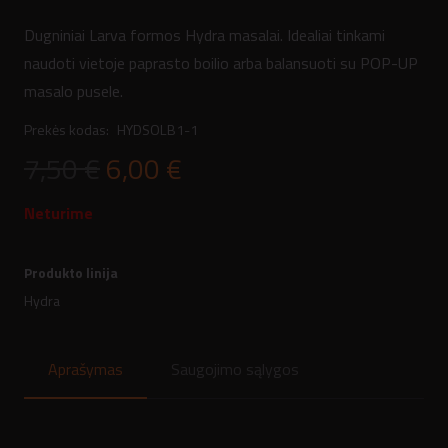
Dugniniai Larva formos Hydra masalai. Idealiai tinkami
naudoti vietoje paprasto boilio arba balansuoti su POP-UP
masalo pusele.
Prekės kodas:
HYDSOLB1-1
Original
Current
7,50
€
6,00
€
price
price
Neturime
was:
is:
7,50 €.
6,00 €.
Produkto linija
Hydra
Aprašymas
Saugojimo sąlygos