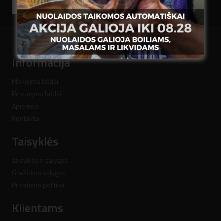
Prenumeruoti
Informacija
Mokėjimo būdai
Pristatymo būdai
Apie mus
Kontaktai
Taisyklės
Taisyklės ir sąlygos
Gražinimo sąlygos
Privatumo politika
Klientams