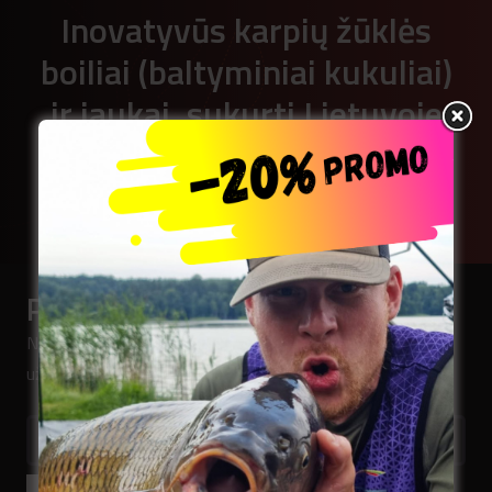
Inovatyvūs karpių žūklės
boiliai (baltyminiai kukuliai)
ir jaukai, sukurti Lietuvoje
Naršyti kataloge
Prenumeruokite naujienlaiškį
Norėdami pirmieji sužinoti mūsų naujienas,
užsiregistruokite.
El.pašto adresas