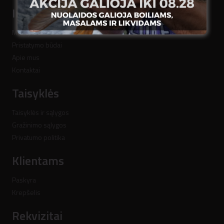
Informacija
Mokėjimo būdai
Pristatymo būdai
Apie mus
Kontaktai
Taisyklės
Taisyklės ir sąlygos
Gražinimo sąlygos
Privatumo politika
Klientams
Paskyra
Krepšelis
Rekvizitai