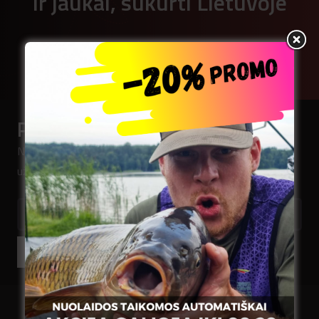
ir jaukai, sukurti Lietuvoje
Naršyti kataloge
Prenumeruokite naujienlaiškį
Norėdami pirmieji sužinoti mūsų naujienas,
užsiregistruokite.
El.pašto adresas
Prenumeruoti