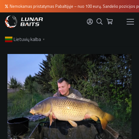
Nemokamas pristatymas Pabaltijyje – nuo 100 eurų. Sandėlio pozicijos p
Lietuvių kalba
▼