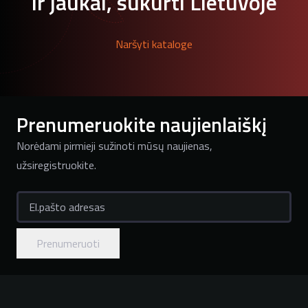
ir jaukai, sukurti Lietuvoje
Naršyti kataloge
Prenumeruokite naujienlaiškį
Norėdami pirmieji sužinoti mūsų naujienas,
užsiregistruokite.
El.pašto adresas
Prenumeruoti