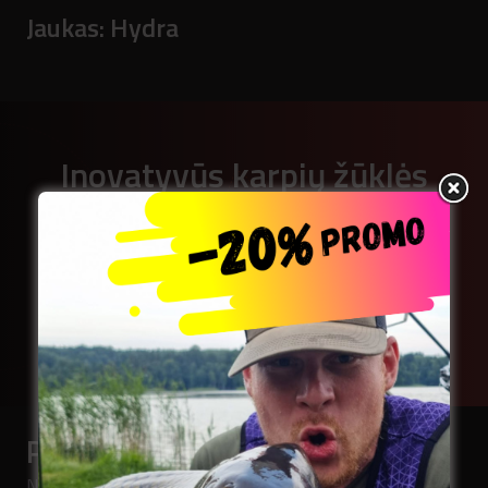
Jaukas:
Hydra
Inovatyvūs karpių žūklės
boiliai (baltyminiai kukuliai)
ir jaukai, sukurti Lietuvoje
Naršyti kataloge
Prenumeruokite naujienlaiškį
Norėdami pirmieji sužinoti mūsų naujienas,