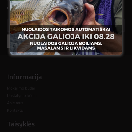
užsiregistruokite.
El.pašto adresas
Prenumeruoti
Informacija
Mokėjimo būdai
Pristatymo būdai
Apie mus
Kontaktai
Taisyklės