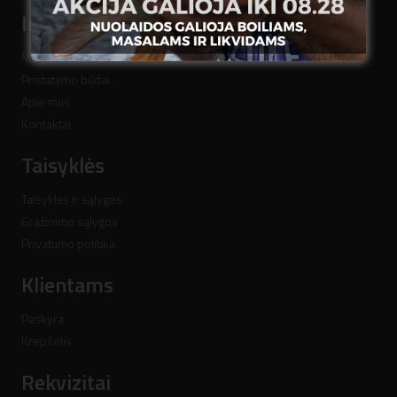
Informacija
Mokėjimo būdai
Pristatymo būdai
Apie mus
Kontaktai
Taisyklės
Taisyklės ir sąlygos
Gražinimo sąlygos
Privatumo politika
Klientams
Paskyra
Krepšelis
Rekvizitai