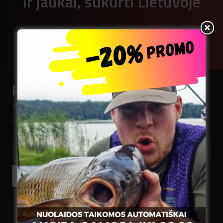
ir jaukai, sukurti Lietuvoje
Naršyti kataloge
Prenumeruokite naujienlaiškį
Norėdami pirmieji sužinoti mūsų naujienas,
užsiregistruokite.
El.pašto adresas
Prenumeruoti