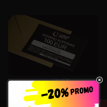
Dovanų kuponas žvejui 100 EUR
100,00
€