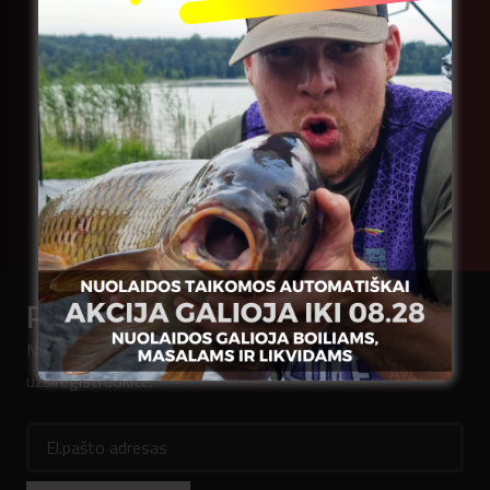
Inovatyvūs karpių žūklės
boiliai (baltyminiai kukuliai)
ir jaukai, sukurti Lietuvoje
Naršyti kataloge
Prenumeruokite naujienlaiškį
Norėdami pirmieji sužinoti mūsų naujienas,
užsiregistruokite.
El.pašto adresas