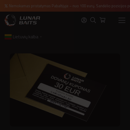
Nemokamas pristatymas Pabaltijyje – nuo 100 eurų. Sandėlio pozicijos p
Lietuvių kalba
▼