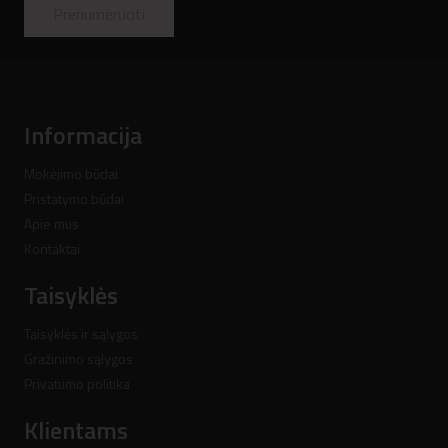
Prenumeruoti
Informacija
Mokėjimo būdai
Pristatymo būdai
Apie mus
Kontaktai
Taisyklės
Taisyklės ir sąlygos
Gražinimo sąlygos
Privatumo politika
Klientams