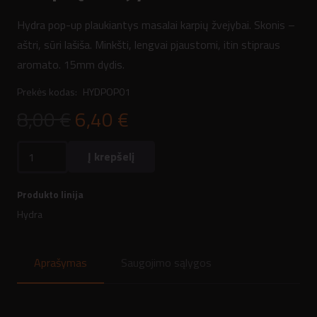
Hydra pop-up plaukiantys masalai karpių žvejybai. Skonis –
aštri, sūri lašiša. Minkšti, lengvai pjaustomi, itin stipraus
aromato. 15mm dydis.
Prekės kodas:
HYDPOP01
Original
Current
8,00
€
6,40
€
price
price
produkto
was:
is:
Į krepšelį
kiekis:
8,00 €.
6,40 €.
Hydra
Produkto linija
pop-
Hydra
up
masalai
Aprašymas
Saugojimo sąlygos
karpių
žvejybai