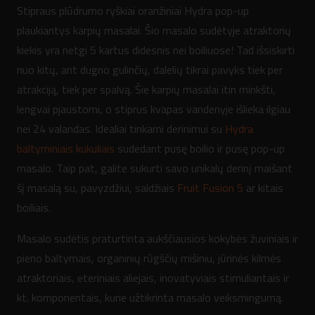
Stipraus plūdrumo ryškiai oranžiniai Hydra pop-up
plaukiantys karpių masalai. Šio masalo sudėtyje atraktorių
kiekis yra netgi 5 kartus didesnis nei boiliuose! Tad išsiskirti
nuo kitų, ant dugno gulinčių, dalelių tikrai pavyks tiek per
atrakciją, tiek per spalvą. Šie karpių masalai itin minkšti,
lengvai pjaustomi, o stiprus kvapas vandenyje išlieka ilgiau
nei 24 valandas. Idealiai tinkami derinimui su
Hydra
baltyminiais kukuliais
sudedant pusę boilio ir pusę pop-up
masalo. Taip pat, galite sukurti savo unikalų derinį maišant
šį masalą su, pavyzdžiui, saldžiais
Fruit Fusion 5
ar kitais
boiliais.
Masalo sudėtis praturtinta aukščiausios kokybės žuviniais ir
pieno baltymais, organinių rūgščių mišiniu, jūrinės kilmės
atraktoriais, eteriniais aliejais, inovatyviais stimuliantais ir
kt. komponentais, kurie užtikrinta masalo veiksmingumą.