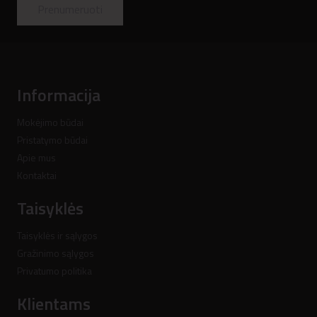
Prenumeruoti
Informacija
Mokėjimo būdai
Pristatymo būdai
Apie mus
Kontaktai
Taisyklės
Taisyklės ir sąlygos
Gražinimo sąlygos
Privatumo politika
Klientams