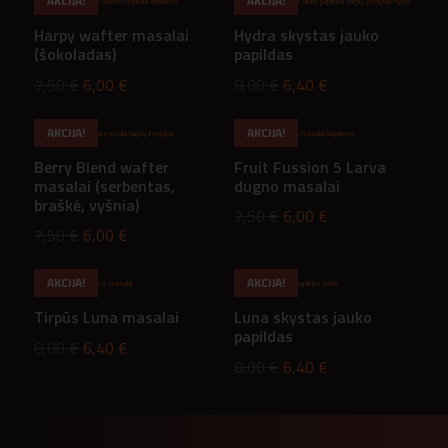
AKCIJA!
AKCIJA!
was:
is:
8,00 €.
6,40 €.
Harpy wafter masalai
Hydra skystas jauko
8,00 €.
6,40 €.
(šokoladas)
papildas
Original
Current
Original
Current
7,50
€
6,00
€
8,00
€
6,40
€
price
price
price
price
AKCIJA!
AKCIJA!
was:
is:
was:
is:
Berry Blend wafter
Fruit Fussion 5 Larva
7,50 €.
6,00 €.
8,00 €.
6,40 €.
masalai (serbentas,
dugno masalai
braškė, vyšnia)
Original
Current
7,50
€
6,00
€
Original
Current
7,50
€
6,00
€
price
price
price
price
was:
is:
AKCIJA!
AKCIJA!
was:
is:
7,50 €.
6,00 €.
Tirpūs Luna masalai
Luna skystas jauko
7,50 €.
6,00 €.
papildas
Original
Current
8,00
€
6,40
€
Original
Current
8,00
€
6,40
€
price
price
price
price
was:
is:
was:
is:
8,00 €.
6,40 €.