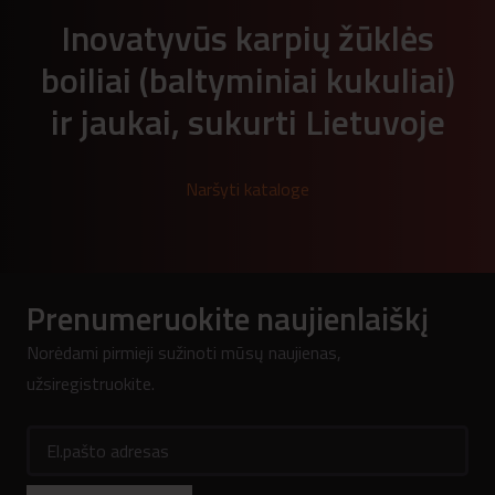
8,00 €.
6,40 €.
Inovatyvūs karpių žūklės
boiliai (baltyminiai kukuliai)
ir jaukai, sukurti Lietuvoje
Naršyti kataloge
Prenumeruokite naujienlaiškį
Norėdami pirmieji sužinoti mūsų naujienas,
užsiregistruokite.
El.pašto adresas